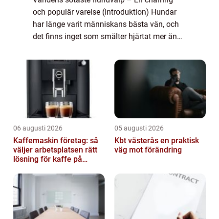
och populär varelse (Introduktion) Hundar
har länge varit människans bästa vän, och
det finns inget som smälter hjärtat mer än
en bedårande och söt liten hundvalp.
Genom åren har det funnits många olika ty...
06 augusti 2026
05 augusti 2026
Kaffemaskin företag: så
Kbt västerås en praktisk
väljer arbetsplatsen rätt
väg mot förändring
lösning för kaffe på
jobbet