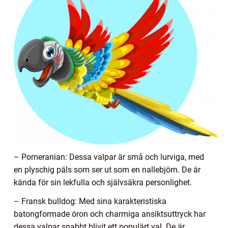
– Pomeranian: Dessa valpar är små och lurviga, med
en plyschig päls som ser ut som en nallebjörn. De är
kända för sin lekfulla och självsäkra personlighet.
– Fransk bulldog: Med sina karakteristiska
batongformade öron och charmiga ansiktsuttryck har
dessa valpar snabbt blivit ett populärt val. De är