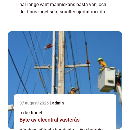
har länge varit människans bästa vän, och
det finns inget som smälter hjärtat mer än
en bedårande och söt liten hundvalp.
Genom åren har det funnits många olika ty...
07 augusti 2026
admin
redaktionel
Byte av elcentral västerås
Världens sötaste hundvalp – En charmig