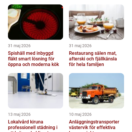
elreparationer
31 maj 2026
31 maj 2026
Spishäll med inbyggd
Restaurang sälen mat,
fläkt smart lösning för
afterski och fjällkänsla
öppna och moderna kök
för hela familjen
13 maj 2026
10 maj 2026
Lokalvård kiruna
Anläggningstransporter
professionell städning i
västervik för effektiva