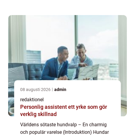
en bedårande och söt liten hundvalp.
Genom åren har det funnits många olika ty...
08 augusti 2026
admin
redaktionel
Personlig assistent ett yrke som gör
verklig skillnad
Världens sötaste hundvalp – En charmig
och populär varelse (Introduktion) Hundar