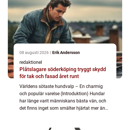
08 augusti 2026
Erik Andersson
redaktionel
Plåtslagare söderköping tryggt skydd
för tak och fasad året runt
Världens sötaste hundvalp – En charmig
och populär varelse (Introduktion) Hundar
har länge varit människans bästa vän, och
det finns inget som smälter hjärtat mer än
en bedårande och söt liten hundvalp.
Genom åren har det funnits många olika ty...