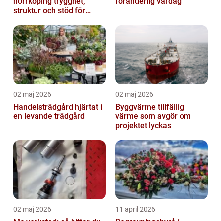
norrköping trygghet,
föränderlig vardag
struktur och stöd för
kvinnor i utsatta
situationer
02 maj 2026
02 maj 2026
Handelsträdgård hjärtat i
Byggvärme tillfällig
en levande trädgård
värme som avgör om
projektet lyckas
02 maj 2026
11 april 2026