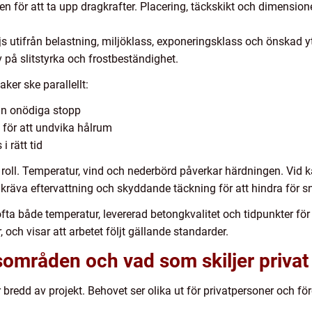
n för att ta upp dragkrafter. Placering, täckskikt och dimensione
js utifrån belastning, miljöklass, exponeringsklass och önskad y
 på slitstyrka och frostbeständighet.
ker ske parallellt:
an onödiga stopp
t för att undvika hålrum
i rätt tid
roll. Temperatur, vind och nederbörd påverkar härdningen. Vid k
kräva eftervattning och skyddande täckning för att hindra för s
ta både temperatur, levererad betongkvalitet och tidpunkter för 
och visar att arbetet följt gällande standarder.
områden och vad som skiljer privat
bredd av projekt. Behovet ser olika ut för privatpersoner och f