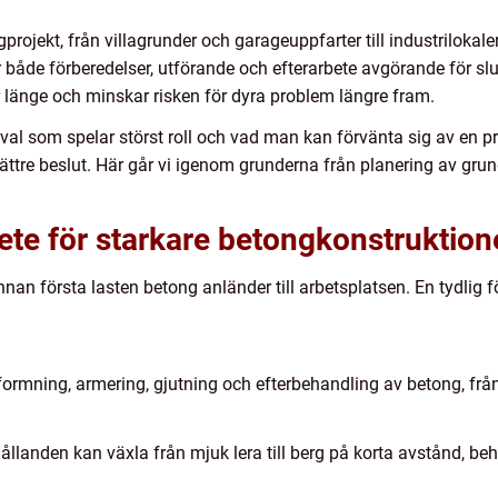
ojekt, från villagrunder och garageuppfarter till industrilokaler
både förberedelser, utförande och efterarbete avgörande för sl
r länge och minskar risken för dyra problem längre fram.
ka val som spelar störst roll och vad man kan förvänta sig av en p
bättre beslut. Här går vi igenom grunderna från planering av grun
ete för starkare betongkonstruktion
an första lasten betong anländer till arbetsplatsen. En tydlig fö
formning, armering, gjutning och efterbehandling av betong, från
ållanden kan växla från mjuk lera till berg på korta avstånd, beh