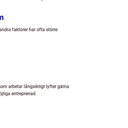
m
ndra faktorer har ofta större
som arbetar långsiktigt lyfter gärna
öjliga entreprenad.