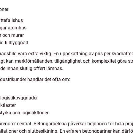
oner:
attefallshus
ingar utomhus
er och murar
id tillbyggnad
nadsbild vara extra viktig. En uppskattning av pris per kvadratme
 kan markförhållanden, tillgänglighet och komplexitet göra stor
e innan slutlig offert lämnas.
ndustrikunder handlar det ofta om:
 logistikbyggnader
ktlaster
tyrka och logistikflöden
renörer central. Betongarbetena påverkar tidplanen för hela pro
tallationer och slutbesiktning. En erfaren betongpartner kan därf