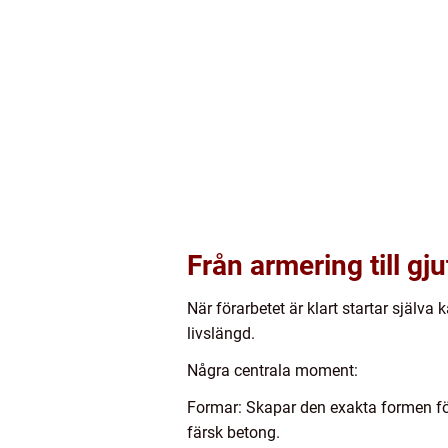
Från armering till gj
När förarbetet är klart startar själv
livslängd.
Några centrala moment:
Formar: Skapar den exakta formen för 
färsk betong.