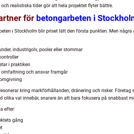
ch realistiska tider gör att hela projektet flyter bättre.
artner för
betongarbeten i Stockhol
ten i Stockholm blir priset lätt den första punkten. Men några a
under, industrigolv, pooler eller stommar
kontroller
tar i praktiken
är omfattning och ansvar framgår
h omgivning
 resonerar kring markförhållanden, dränering och risker. Företag 
ad olika val innebär, snarare än att bara fokusera på snabbast m
a efter:
ektets gång
et