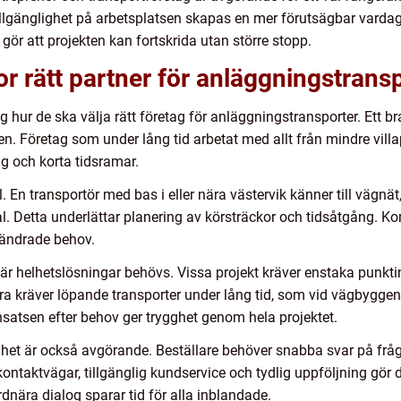
tillgänglighet på arbetsplatsen skapas en mer förutsägbar vard
gör att projekten kan fortskrida utan större stopp.
or rätt partner för anläggningstrans
g hur de ska välja rätt företag för anläggningstransporter. Ett bra
Företag som under lång tid arbetat med allt från mindre villapr
ng och korta tidsramar.
En transportör med bas i eller nära västervik känner till vägnät,
. Detta underlättar planering av körsträckor och tidsåtgång. Ko
 ändrade behov.
 när helhetslösningar behövs. Vissa projekt kräver enstaka punktin
ndra kräver löpande transporter under lång tid, som vid vägbyggen
nsatsen efter behov ger trygghet genom hela projektet.
ghet är också avgörande. Beställare behöver snabba svar på frå
ntaktvägar, tillgänglig kundservice och tydlig uppföljning gör de
rdnära dialog sparar tid för alla inblandade.