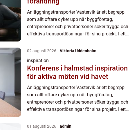
förändring
Anläggningstransporter Västervik är ett begrepp
som allt oftare dyker upp när byggföretag,
entreprenörer och privatpersoner söker trygga och
effektiva transportlösningar för sina projekt. I ett
område med både växande infrastruktur och
mindre lokala ...
02 augusti 2026
Viktoria Uddenholm
inspiration
Konferens i halmstad inspiration
för aktiva möten vid havet
Anläggningstransporter Västervik är ett begrepp
som allt oftare dyker upp när byggföretag,
entreprenörer och privatpersoner söker trygga och
effektiva transportlösningar för sina projekt. I ett
område med både växande infrastruktur och
mindre lokala ...
01 augusti 2026
admin