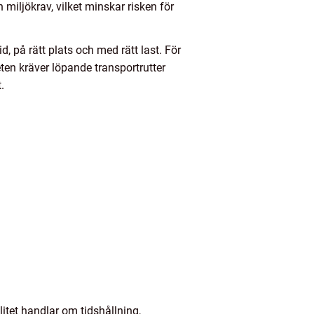
miljökrav, vilket minskar risken för
d, på rätt plats och med rätt last. För
en kräver löpande transportrutter
.
litet handlar om tidshållning,