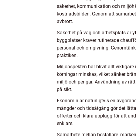
säkerhet, kommunikation och miljöhän
kostnadsbilden. Genom att samarbet
avbrott.
Säkerhet på väg och arbetsplats är y
byggplatser kräver rutinerade chauff
personal och omgivning. Genomtänkta
praktiken.
Miljöaspekten har blivit allt viktiga
körningar minskas, vilket sänker brä
miljö och pengar. Användning av rätt 
på sikt.
Ekonomin är naturligtvis en avgörande
mängder och tidsåtgång gör det lättar
offerter och klara upplägg för att un
enklare.
Samarbete mellan beställare, markent