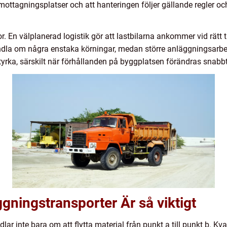
ottagningsplatser och att hanteringen följer gällande regler och 
r. En välplanerad logistik gör att lastbilarna ankommer vid rätt ti
andla om några enstaka körningar, medan större anläggningsarbet
n styrka, särskilt när förhållanden på byggplatsen förändras snabbt
äggningstransporter Är så viktigt
lar inte bara om att flytta material från punkt a till punkt b. Kva