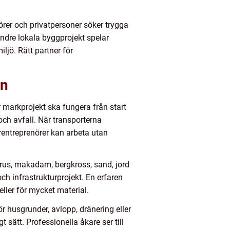
örer och privatpersoner söker trygga
indre lokala byggprojekt spelar
ljö. Rätt partner för
en
r markprojekt ska fungera från start
och avfall. När transporterna
rentreprenörer kan arbeta utan
rus, makadam, bergkross, sand, jord
ch infrastrukturprojekt. En erfaren
 eller för mycket material.
r husgrunder, avlopp, dränering eller
 sätt. Professionella åkare ser till