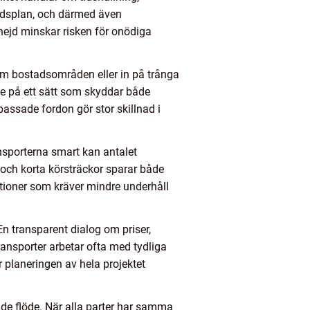
tidsplan, och därmed även
ejd minskar risken för onödiga
nom bostadsområden eller in på trånga
ke på ett sätt som skyddar både
ssade fordon gör stor skillnad i
ansporterna smart kan antalet
 och korta körsträckor sparar både
ktioner som kräver mindre underhåll
En transparent dialog om priser,
ransporter arbetar ofta med tydliga
r planeringen av hela projektet
de flöde. När alla parter har samma