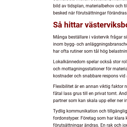
bild av tidsplan, materialbehov och 
besked när förutsättningar förändras 
Så hittar västerviksb
Många beställare i västervik frågar si
inom bygg- och anläggningsbranschen. 
har ofta rutiner som tål hög belastni
Lokalkännedom spelar också stor roll. 
och mottagningsstationer för material
kostnader och snabbare respons vid
Flexibilitet är en annan viktig faktor
fåtal lass grus till en privat tomt. A
partner som kan skala upp eller ner i
Tydlig kommunikation och tillgängli
fordonstyper. Företag som har klara ko
förutsättningar ändras. En rak och jo