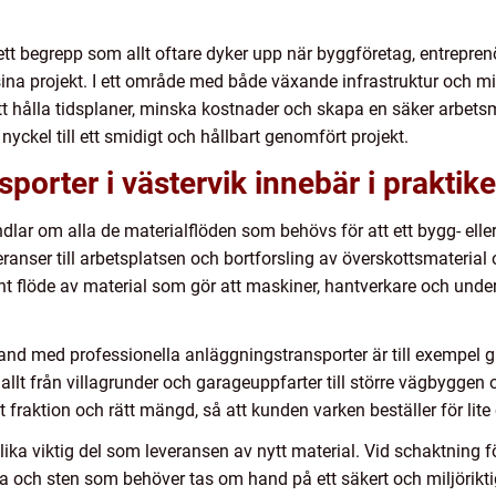
ett begrepp som allt oftare dyker upp när byggföretag, entrepren
sina projekt. I ett område med både växande infrastruktur och m
tt hålla tidsplaner, minska kostnader och skapa en säker arbetsmi
nyckel till ett smidigt och hållbart genomfört projekt.
porter i västervik innebär i praktik
lar om alla de materialflöden som behövs för att ett bygg- elle
eranser till arbetsplatsen och bortforsling av överskottsmaterial 
 flöde av material som gör att maskiner, hantverkare och unde
nd med professionella anläggningstransporter är till exempel g
allt från villagrunder och garageuppfarter till större vägbyggen o
ätt fraktion och rätt mängd, så att kunden varken beställer för lite
ika viktig del som leveransen av nytt material. Vid schaktning fö
a och sten som behöver tas om hand på ett säkert och miljöriktigt