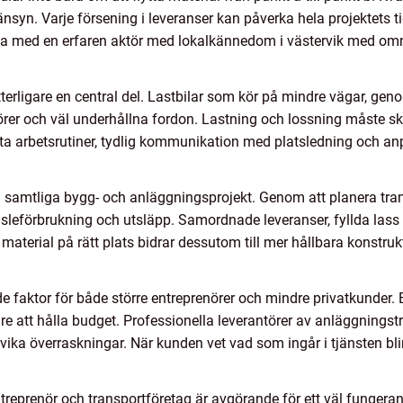
syn. Varje försening i leveranser kan påverka hela projektets 
a med en erfaren aktör med lokalkännedom i västervik med omn
tterligare en central del. Lastbilar som kör på mindre vägar, ge
örer och väl underhållna fordon. Lastning och lossning måste s
 arbetsrutiner, tydlig kommunikation med platsledning och anpa
re i samtliga bygg- och anläggningsprojekt. Genom att planera tr
nsleförbrukning och utsläpp. Samordnade leveranser, fyllda lass
material på rätt plats bidrar dessutom till mer hållbara konstru
 faktor för både större entreprenörer och mindre privatkunder. 
e att hålla budget. Professionella leverantörer av anläggningst
dvika överraskningar. När kunden vet vad som ingår i tjänsten bli
reprenör och transportföretag är avgörande för ett väl fungeran