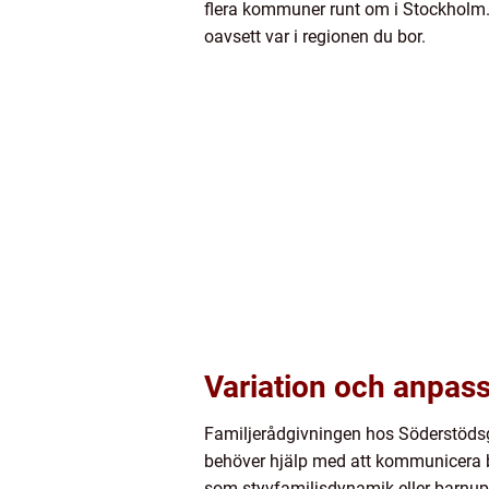
flera kommuner runt om i Stockholm. 
oavsett var i regionen du bor.
Variation och anpass
Familjerådgivningen hos Söderstödsg
behöver hjälp med att kommunicera bät
som styvfamiljsdynamik eller barnup