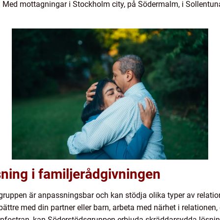
Med mottagningar i Stockholm city, på Södermalm, i Sollentuna 
ning i familjerådgivningen
ruppen är anpassningsbar och kan stödja olika typer av relatio
tre med din partner eller barn, arbeta med närhet i relationen,
pfostran, kan Söderstödsgruppen erbjuda skräddarsydda lösning