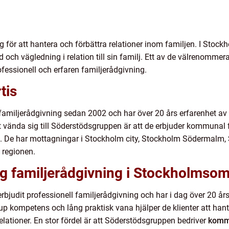
yg för att hantera och förbättra relationer inom familjen. I Stockh
 och vägledning i relation till sin familj. Ett av de välrenommer
essionell och erfaren familjerådgivning.
rtis
miljerådgivning sedan 2002 och har över 20 års erfarenhet av a
 vända sig till Söderstödsgruppen är att de erbjuder kommunal f
 De har mottagningar i Stockholm city, Stockholm Södermalm, So
i regionen.
lig familjerådgivning i Stockholmso
judit professionell familjerådgivning och har i dag över 20 års 
djup kompetens och lång praktisk vana hjälper de klienter att hante
ationer. En stor fördel är att Söderstödsgruppen bedriver
kommu