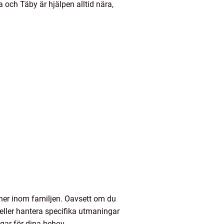
och Täby är hjälpen alltid nära,
ner inom familjen. Oavsett om du
 eller hantera specifika utmaningar
ar för dina behov.