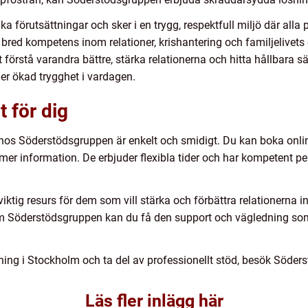
ka förutsättningar och sker i en trygg, respektfull miljö där alla 
 bred kompetens inom relationer, krishantering och familjelivets
tt förstå varandra bättre, stärka relationerna och hitta hållbara s
ler ökad trygghet i vardagen.
t för dig
g hos Söderstödsgruppen är enkelt och smidigt. Du kan boka onli
få mer information. De erbjuder flexibla tider och har kompetent
viktig resurs för dem som vill stärka och förbättra relationerna
som Söderstödsgruppen kan du få den support och vägledning so
vning i Stockholm och ta del av professionellt stöd, besök Söder
Läs fler inlägg här