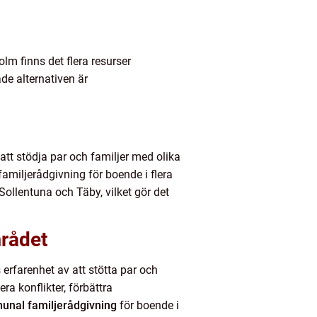
olm finns det flera resurser
ade alternativen är
tt stödja par och familjer med olika
amiljerådgivning för boende i flera
llentuna och Täby, vilket gör det
mrådet
erfarenhet av att stötta par och
ra konflikter, förbättra
nal familjerådgivning
för boende i