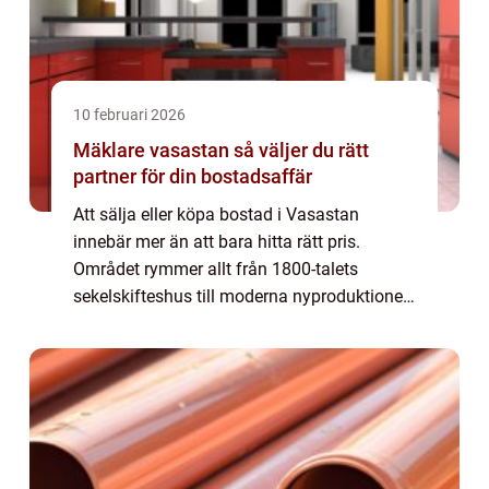
10 februari 2026
Mäklare vasastan så väljer du rätt
partner för din bostadsaffär
Att sälja eller köpa bostad i Vasastan
innebär mer än att bara hitta rätt pris.
Området rymmer allt från 1800-talets
sekelskifteshus till moderna nyproduktioner,
med stora skillnader i läge, skick och
föreningsekonomi. En Mäklare Vasastan
som kan kva...