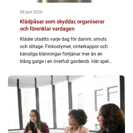
08 juni 2026
Klädpåsar som skyddar, organiserar
och förenklar vardagen
Kläder utsätts varje dag för damm, smuts
och slitage. Finkostymer, vinterkappor och
känsliga klänningar förtjänar mer än en
trång galge i en överfull garderob. Här spelar
klädpåsar en större roll än många tror. Rätt
påse förlänger livslängden på plag...