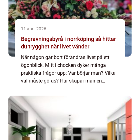
11 april 2026
Begravningsbyrå i norrköping så hittar
du trygghet när livet vänder
När någon går bort förändras livet på ett
ögonblick. Mitt i chocken dyker många
praktiska frågor upp: Var börjar man? Vilka
val måste göras? Hur skapar man en
begravning som känns personlig och värdig,
utan att kostnaderna skenar? I Norrköping
finns ...