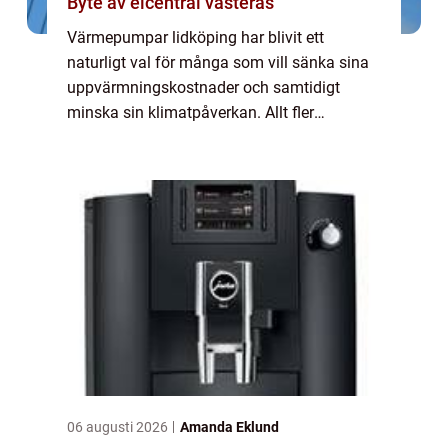
Byte av elcentral västerås
Värmepumpar lidköping har blivit ett
naturligt val för många som vill sänka sina
uppvärmningskostnader och samtidigt
minska sin klimatpåverkan. Allt fler
husägare och fastighetsägare i området
söker efter trygga, driftsäkra och långsiktigt
hållbara l...
06 augusti 2026
Amanda Eklund