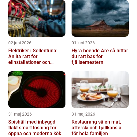
02 juni 2026
01 juni 2026
Elektriker i Sollentuna:
Hyra boende Åre så hittar
Anlita rätt för
du rätt bas för
elinstallationer och
fjällsemestern
elreparationer
31 maj 2026
31 maj 2026
Spishäll med inbyggd
Restaurang sälen mat,
fläkt smart lösning för
afterski och fjällkänsla
öppna och moderna kök
för hela familjen