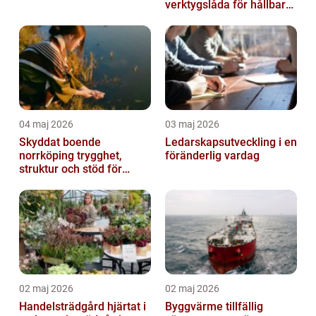
verktygslåda för hållbara
relationer
04 maj 2026
03 maj 2026
Skyddat boende
Ledarskapsutveckling i en
norrköping trygghet,
föränderlig vardag
struktur och stöd för
kvinnor i utsatta
situationer
02 maj 2026
02 maj 2026
Handelsträdgård hjärtat i
Byggvärme tillfällig