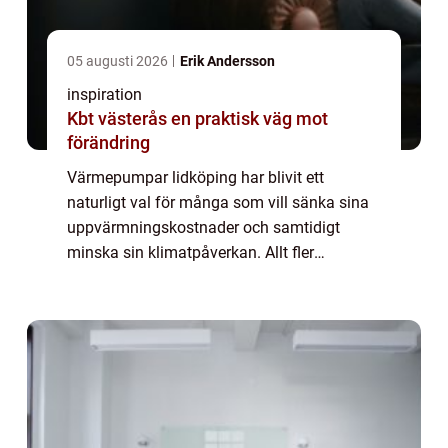
05 augusti 2026
Erik Andersson
inspiration
Kbt västerås en praktisk väg mot
förändring
Värmepumpar lidköping har blivit ett
naturligt val för många som vill sänka sina
uppvärmningskostnader och samtidigt
minska sin klimatpåverkan. Allt fler
husägare och fastighetsägare i området
söker efter trygga, driftsäkra och långsiktigt
hållbara l...