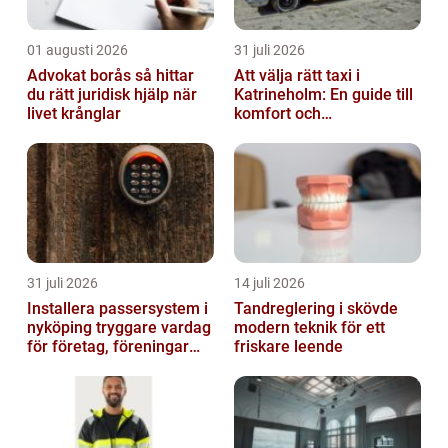
01 augusti 2026
31 juli 2026
Advokat borås så hittar
Att välja rätt taxi i
du rätt juridisk hjälp när
Katrineholm: En guide till
livet krånglar
komfort och
bekvämlighet
31 juli 2026
14 juli 2026
Installera passersystem i
Tandreglering i skövde
nyköping tryggare vardag
modern teknik för ett
för företag, föreningar
friskare leende
och boende