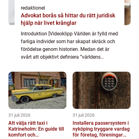
redaktionel
Advokat borås så hittar du rätt juridisk
hjälp när livet krånglar
Introduktion [Videoklipp Världen är fylld med
farliga individer som har skapat skräck och
förödelse genom historien. Medan det är
svårt att objektivt definiera ”världens
farligaste man” finns det ändå vissa
individer som sticker ut och ha...
31 juli 2026
31 juli 2026
Att välja rätt taxi i
Installera passersystem i
Katrineholm: En guide till
nyköping tryggare vardag
komfort och
för företag, föreningar