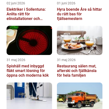
02 juni 2026
01 juni 2026
Elektriker i Sollentuna:
Hyra boende Åre så hittar
Anlita rätt för
du rätt bas för
elinstallationer och
fjällsemestern
elreparationer
31 maj 2026
31 maj 2026
Spishäll med inbyggd
Restaurang sälen mat,
fläkt smart lösning för
afterski och fjällkänsla
öppna och moderna kök
för hela familjen