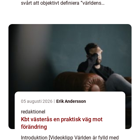
svårt att objektivt definiera ”världens
farligaste man” finns det ändå vissa
individer som sticker ut och ha...
05 augusti 2026
Erik Andersson
redaktionel
Kbt västerås en praktisk väg mot
förändring
Introduktion [Videoklipp Världen är fylld med