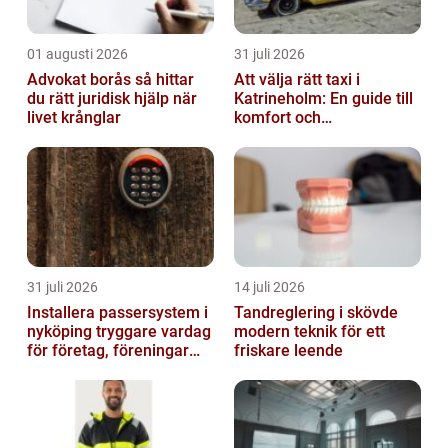
01 augusti 2026
31 juli 2026
Advokat borås så hittar
Att välja rätt taxi i
du rätt juridisk hjälp när
Katrineholm: En guide till
livet krånglar
komfort och
bekvämlighet
31 juli 2026
14 juli 2026
Installera passersystem i
Tandreglering i skövde
nyköping tryggare vardag
modern teknik för ett
för företag, föreningar
friskare leende
och boende