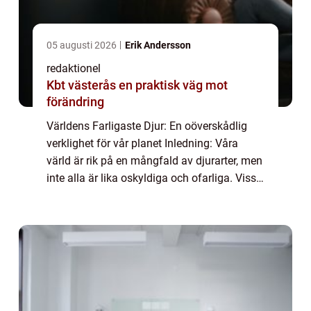
05 augusti 2026
Erik Andersson
redaktionel
Kbt västerås en praktisk väg mot
förändring
Världens Farligaste Djur: En oöverskådlig
verklighet för vår planet Inledning: Våra
värld är rik på en mångfald av djurarter, men
inte alla är lika oskyldiga och ofarliga. Vissa
av dessa djur utgör en betydande fara för
människor och andra djur. I de...