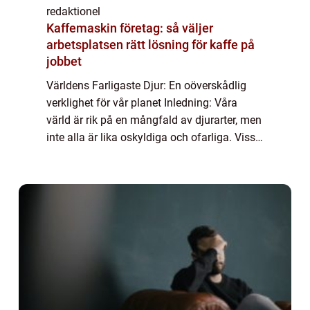
redaktionel
Kaffemaskin företag: så väljer
arbetsplatsen rätt lösning för kaffe på
jobbet
Världens Farligaste Djur: En oöverskådlig
verklighet för vår planet Inledning: Våra
värld är rik på en mångfald av djurarter, men
inte alla är lika oskyldiga och ofarliga. Vissa
av dessa djur utgör en betydande fara för
människor och andra djur. I de...