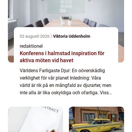
02 augusti 2026
Viktoria Uddenholm
redaktionel
Konferens i halmstad inspiration för
aktiva möten vid havet
Världens Farligaste Djur: En oöverskådlig
verklighet för vår planet Inledning: Våra
värld är rik på en mångfald av djurarter, men
inte alla är lika oskyldiga och ofarliga. Vissa
av dessa djur utgör en betydande fara för
människor och andra djur. I de...