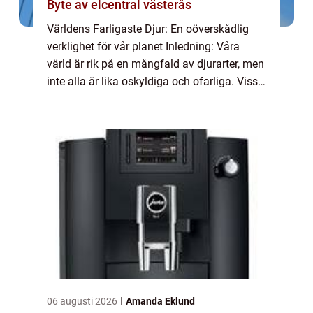
Byte av elcentral västerås
Världens Farligaste Djur: En oöverskådlig
verklighet för vår planet Inledning: Våra
värld är rik på en mångfald av djurarter, men
inte alla är lika oskyldiga och ofarliga. Vissa
av dessa djur utgör en betydande fara för
människor och andra djur. I de...
06 augusti 2026
Amanda Eklund