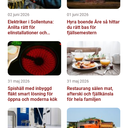
02 juni 2026
01 juni 2026
Elektriker i Sollentuna:
Hyra boende Åre så hittar
Anlita rätt för
du rätt bas för
elinstallationer och
fjällsemestern
elreparationer
31 maj 2026
31 maj 2026
Spishäll med inbyggd
Restaurang sälen mat,
fläkt smart lösning för
afterski och fjällkänsla
öppna och moderna kök
för hela familjen