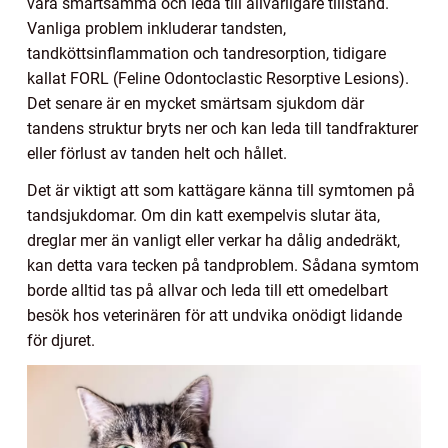
vara smärtsamma och leda till allvarligare tillstånd.
Vanliga problem inkluderar tandsten,
tandköttsinflammation och tandresorption, tidigare
kallat FORL (Feline Odontoclastic Resorptive Lesions).
Det senare är en mycket smärtsam sjukdom där
tandens struktur bryts ner och kan leda till tandfrakturer
eller förlust av tanden helt och hållet.
Det är viktigt att som kattägare känna till symtomen på
tandsjukdomar. Om din katt exempelvis slutar äta,
dreglar mer än vanligt eller verkar ha dålig andedräkt,
kan detta vara tecken på tandproblem. Sådana symtom
borde alltid tas på allvar och leda till ett omedelbart
besök hos veterinären för att undvika onödigt lidande
för djuret.