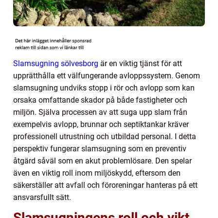
Slamsugning sölvesborg
är en viktig tjänst för att
upprätthålla ett välfungerande avloppssystem. Genom
slamsugning undviks stopp i rör och avlopp som kan
orsaka omfattande skador på både fastigheter och
miljön. Själva processen av att suga upp slam från
exempelvis avlopp, brunnar och septiktankar kräver
professionell utrustning och utbildad personal. I detta
perspektiv fungerar slamsugning som en preventiv
åtgärd såväl som en akut problemlösare. Den spelar
även en viktig roll inom miljöskydd, eftersom den
säkerställer att avfall och föroreningar hanteras på ett
ansvarsfullt sätt.
Slamsugningens roll och vikt