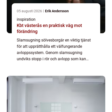
05 augusti 2026
Erik Andersson
inspiration
Kbt västerås en praktisk väg mot
förändring
Slamsugning sölvesborgär en viktig tjänst
för att upprätthålla ett välfungerande
avloppssystem. Genom slamsugning
undviks stopp i rör och avlopp som kan
orsaka omfattande skador på både
fastigheter...