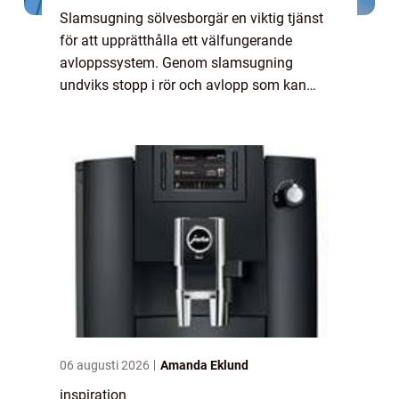
Slamsugning sölvesborgär en viktig tjänst
för att upprätthålla ett välfungerande
avloppssystem. Genom slamsugning
undviks stopp i rör och avlopp som kan
orsaka omfattande skador på både
fastigheter...
06 augusti 2026
Amanda Eklund
inspiration