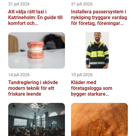
31 juli 2026
31 juli 2026
Att välja rätt taxi i
Installera passersystem i
Katrineholm: En guide till
nyköping tryggare vardag
komfort och
för företag, föreningar
bekvämlighet
och boende
14 juli 2026
10 juli 2026
Tandreglering i skövde
Kläder med
modern teknik för ett
företagslogga som
friskare leende
bygger starkare
varumärken