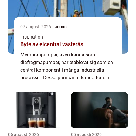
07 augusti 2026
admin
inspiration
Byte av elcentral västerås
Membranpumpar, även kända som
diafragmapumpar, har etablerat sig som en
central komponent i många industriella
processer. Dessa pumpar är kända för sin
robusthet och flexibilitet, och kan hantera
allt ifrån kemika...
06 augusti 2026
05 augusti 2026