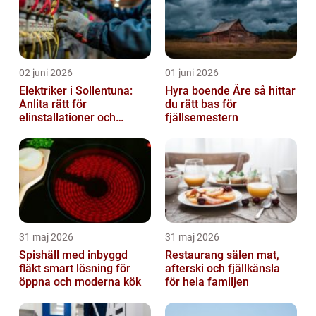
02 juni 2026
01 juni 2026
Elektriker i Sollentuna:
Hyra boende Åre så hittar
Anlita rätt för
du rätt bas för
elinstallationer och
fjällsemestern
elreparationer
31 maj 2026
31 maj 2026
Spishäll med inbyggd
Restaurang sälen mat,
fläkt smart lösning för
afterski och fjällkänsla
öppna och moderna kök
för hela familjen