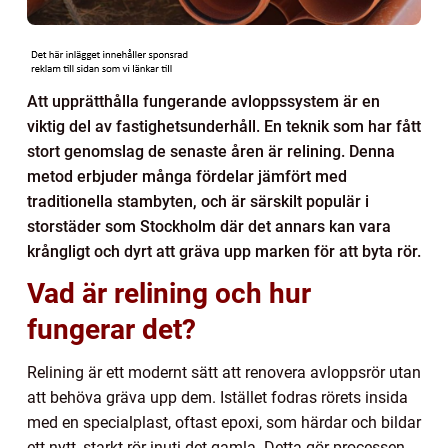
Att upprätthålla fungerande avloppssystem är en
viktig del av fastighetsunderhåll. En teknik som har fått
stort genomslag de senaste åren är relining. Denna
metod erbjuder många fördelar jämfört med
traditionella stambyten, och är särskilt populär i
storstäder som Stockholm där det annars kan vara
krångligt och dyrt att gräva upp marken för att byta rör.
Vad är relining och hur
fungerar det?
Relining är ett modernt sätt att renovera avloppsrör utan
att behöva gräva upp dem. Istället fodras rörets insida
med en specialplast, oftast epoxi, som härdar och bildar
ett nytt, starkt rör inuti det gamla. Detta gör processen