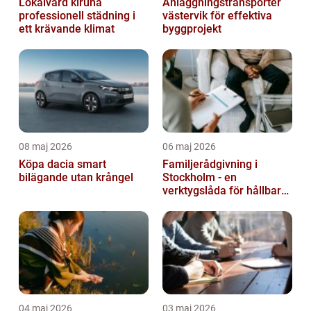
Lokalvård kiruna
Anläggningstransporter
professionell städning i
västervik för effektiva
ett krävande klimat
byggprojekt
08 maj 2026
06 maj 2026
Köpa dacia smart
Familjerådgivning i
bilägande utan krångel
Stockholm - en
verktygslåda för hållbara
relationer
04 maj 2026
03 maj 2026