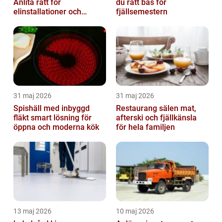
Anlita rätt för
du rätt bas för
elinstallationer och
fjällsemestern
elreparationer
31 maj 2026
31 maj 2026
Spishäll med inbyggd
Restaurang sälen mat,
fläkt smart lösning för
afterski och fjällkänsla
öppna och moderna kök
för hela familjen
13 maj 2026
10 maj 2026