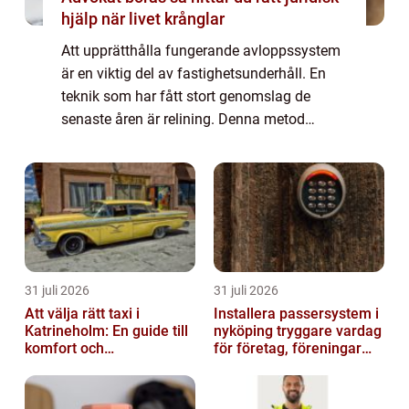
hjälp när livet krånglar
Att upprätthålla fungerande avloppssystem
är en viktig del av fastighetsunderhåll. En
teknik som har fått stort genomslag de
senaste åren är relining. Denna metod
erbjuder många fördelar jämf&oum...
31 juli 2026
31 juli 2026
Att välja rätt taxi i
Installera passersystem i
Katrineholm: En guide till
nyköping tryggare vardag
komfort och
för företag, föreningar
bekvämlighet
och boende