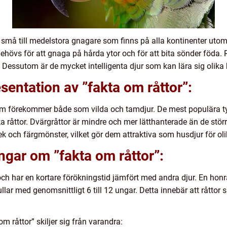
är små till medelstora gnagare som finns på alla kontinenter uto
övs för att gnaga på hårda ytor och för att bita sönder föda. Rå
 Dessutom är de mycket intelligenta djur som kan lära sig olika
sentation av ”fakta om råttor”:
r som förekommer både som vilda och tamdjur. De mest populära t
ka råttor. Dvärgråttor är mindre och mer lätthanterade än de stör
rlek och färgmönster, vilket gör dem attraktiva som husdjur för ol
ngar om ”fakta om råttor”:
och har en kortare förökningstid jämfört med andra djur. En hon
lar med genomsnittligt 6 till 12 ungar. Detta innebär att råttor
m råttor” skiljer sig från varandra: