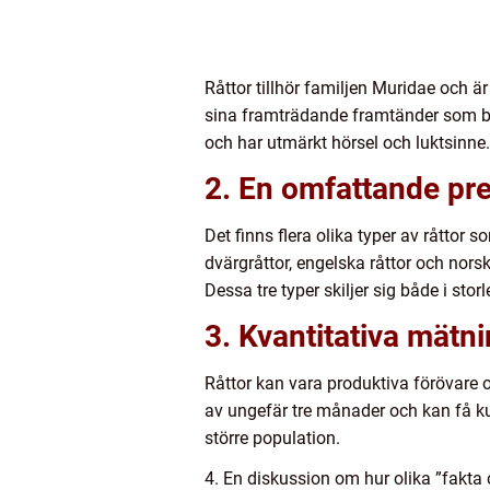
Råttor tillhör familjen Muridae och 
sina framträdande framtänder som beh
och har utmärkt hörsel och luktsinne.
2. En omfattande pre
Det finns flera olika typer av råtto
dvärgråttor, engelska råttor och nors
Dessa tre typer skiljer sig både i sto
3. Kvantitativa mätni
Råttor kan vara produktiva förövare 
av ungefär tre månader och kan få kul
större population.
4. En diskussion om hur olika ”fakta o