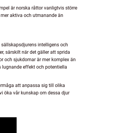
pel är norska råttor vanligtvis större
är mer aktiva och utmanande än
m sällskapsdjurens intelligens och
 särskilt när det gäller att sprida
ttor och sjukdomar är mer komplex än
s lugnande effekt och potentiella
rmåga att anpassa sig till olika
n vi öka vår kunskap om dessa djur