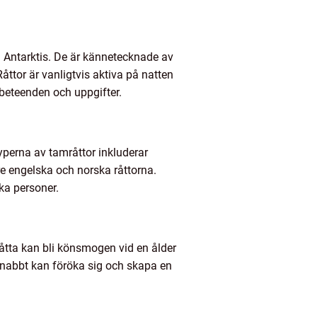
m Antarktis. De är kännetecknade av
ttor är vanligtvis aktiva på natten
 beteenden och uppgifter.
yperna av tamråttor inkluderar
re engelska och norska råttorna.
ika personer.
råtta kan bli könsmogen vid en ålder
 snabbt kan föröka sig och skapa en