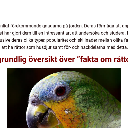
nligt förekommande gnagarna på jorden. Deras förmåga att anpas
et har gjort dem till en intressant art att undersöka och studera.
klusive deras olika typer, popularitet och skillnader mellan olik
v att ha råttor som husdjur samt för- och nackdelarna med detta.
rundlig översikt över ”fakta om rått