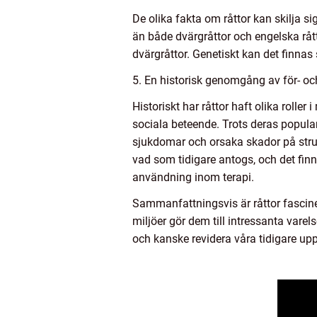
De olika fakta om råttor kan skilja s
än både dvärgråttor och engelska rå
dvärgråttor. Genetiskt kan det finnas 
5. En historisk genomgång av för- oc
Historiskt har råttor haft olika rolle
sociala beteende. Trots deras populari
sjukdomar och orsaka skador på struk
vad som tidigare antogs, och det finn
användning inom terapi.
Sammanfattningsvis är råttor fasciner
miljöer gör dem till intressanta vare
och kanske revidera våra tidigare u