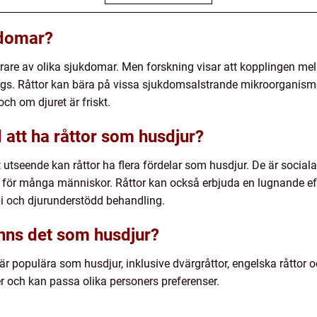
kdomar?
ärare av olika sjukdomar. Men forskning visar att kopplingen me
s. Råttor kan bära på vissa sjukdomsalstrande mikroorganismer,
och om djuret är friskt.
 att ha råttor som husdjur?
 utseende kan råttor ha flera fördelar som husdjur. De är sociala
ur för många människor. Råttor kan också erbjuda en lugnande ef
pi och djurunderstödd behandling.
finns det som husdjur?
 är populära som husdjur, inklusive dvärgråttor, engelska råttor 
ter och kan passa olika personers preferenser.