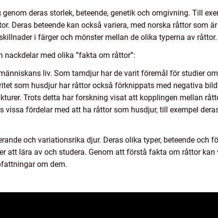
ig genom deras storlek, beteende, genetik och omgivning. Till exem
ttor. Deras beteende kan också variera, med norska råttor som 
skillnader i färger och mönster mellan de olika typerna av råttor.
h nackdelar med olika ”fakta om råttor”:
r i människans liv. Som tamdjur har de varit föremål för studier o
tet som husdjur har råttor också förknippats med negativa bilder,
turer. Trots detta har forskning visat att kopplingen mellan rå
s vissa fördelar med att ha råttor som husdjur, till exempel dera
ande och variationsrika djur. Deras olika typer, beteende och fö
lser att lära av och studera. Genom att förstå fakta om råttor ka
ppfattningar om dem.