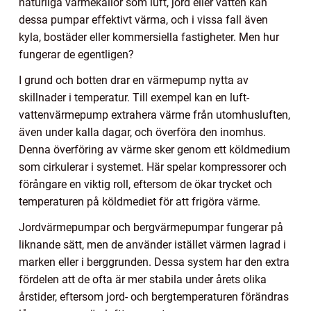
naturliga värmekällor som luft, jord eller vatten kan
dessa pumpar effektivt värma, och i vissa fall även
kyla, bostäder eller kommersiella fastigheter. Men hur
fungerar de egentligen?
I grund och botten drar en värmepump nytta av
skillnader i temperatur. Till exempel kan en luft-
vattenvärmepump extrahera värme från utomhusluften,
även under kalla dagar, och överföra den inomhus.
Denna överföring av värme sker genom ett köldmedium
som cirkulerar i systemet. Här spelar kompressorer och
förångare en viktig roll, eftersom de ökar trycket och
temperaturen på köldmediet för att frigöra värme.
Jordvärmepumpar och bergvärmepumpar fungerar på
liknande sätt, men de använder istället värmen lagrad i
marken eller i berggrunden. Dessa system har den extra
fördelen att de ofta är mer stabila under årets olika
årstider, eftersom jord- och bergtemperaturen förändras