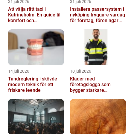
31 juli 2026
31 juli 2026
Att välja rätt taxi i
Installera passersystem i
Katrineholm: En guide till
nyköping tryggare vardag
komfort och
för företag, föreningar
bekvämlighet
och boende
14 juli 2026
10 juli 2026
Tandreglering i skövde
Kläder med
modern teknik för ett
företagslogga som
friskare leende
bygger starkare
varumärken