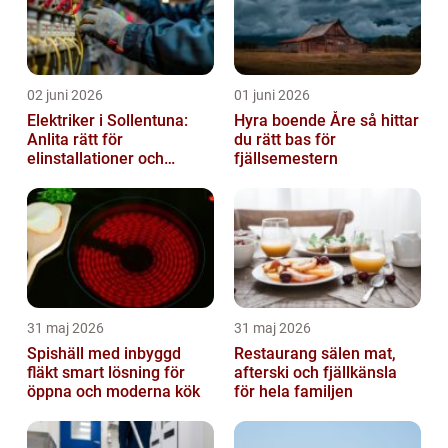
02 juni 2026
01 juni 2026
Elektriker i Sollentuna:
Hyra boende Åre så hittar
Anlita rätt för
du rätt bas för
elinstallationer och
fjällsemestern
elreparationer
31 maj 2026
31 maj 2026
Spishäll med inbyggd
Restaurang sälen mat,
fläkt smart lösning för
afterski och fjällkänsla
öppna och moderna kök
för hela familjen