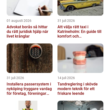
01 augusti 2026
31 juli 2026
Advokat borås så hittar
Att välja rätt taxi i
du rätt juridisk hjälp när
Katrineholm: En guide till
livet krånglar
komfort och
bekvämlighet
31 juli 2026
14 juli 2026
Installera passersystem i
Tandreglering i skövde
nyköping tryggare vardag
modern teknik för ett
för företag, föreningar
friskare leende
och boende