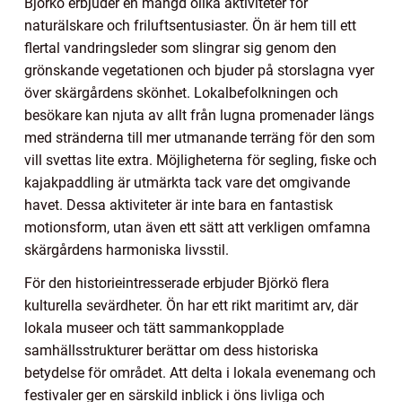
Björkö erbjuder en mängd olika aktiviteter för
naturälskare och friluftsentusiaster. Ön är hem till ett
flertal vandringsleder som slingrar sig genom den
grönskande vegetationen och bjuder på storslagna vyer
över skärgårdens skönhet. Lokalbefolkningen och
besökare kan njuta av allt från lugna promenader längs
med stränderna till mer utmanande terräng för den som
vill svettas lite extra. Möjligheterna för segling, fiske och
kajakpaddling är utmärkta tack vare det omgivande
havet. Dessa aktiviteter är inte bara en fantastisk
motionsform, utan även ett sätt att verkligen omfamna
skärgårdens harmoniska livsstil.
För den historieintresserade erbjuder Björkö flera
kulturella sevärdheter. Ön har ett rikt maritimt arv, där
lokala museer och tätt sammankopplade
samhällsstrukturer berättar om dess historiska
betydelse för området. Att delta i lokala evenemang och
festivaler ger en särskild inblick i öns livliga och