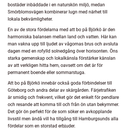
bostäder inbäddade i en naturskön miljö, medan
Smörblomsvägen kombinerar lugn med närhet till
lokala bekvämligheter.
En av de stora fördelarna med att bo på Björkö är den
harmoniska balansen mellan land och vatten. Här kan
man vakna upp till ljudet av vågornas brus och avsluta
dagen med en rofylld solnedgång över horisonten. Öns
starka gemenskap och lokalkänsla förstärker känslan
av att verkligen hitta hem, oavsett om det är för
permanent boende eller sommarstuga.
Att bo på Björkö innebär också goda förbindelser till
Göteborg och andra delar av skärgården. Färjetrafiken
är smidig och frekvent, vilket gör det enkelt för pendlare
och resande att komma till och från ön utan bekymmer.
Det gör ön perfekt för de som söker en avkopplande
livsstil men ändå vill ha tillgång till Hamburgsunds alla
fördelar som en storstad erbjuder.