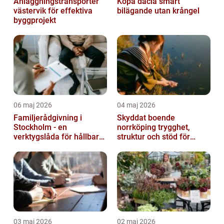
Anläggningstransporter
Köpa dacia smart
västervik för effektiva
bilägande utan krångel
byggprojekt
06 maj 2026
04 maj 2026
Familjerådgivning i
Skyddat boende
Stockholm - en
norrköping trygghet,
verktygslåda för hållbara
struktur och stöd för
relationer
kvinnor i utsatta
situationer
03 maj 2026
02 maj 2026