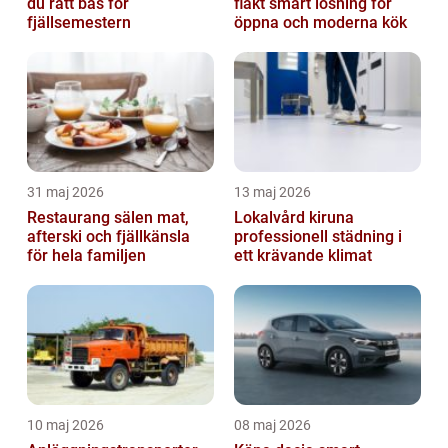
du rätt bas för
fläkt smart lösning för
fjällsemestern
öppna och moderna kök
31 maj 2026
13 maj 2026
Restaurang sälen mat,
Lokalvård kiruna
afterski och fjällkänsla
professionell städning i
för hela familjen
ett krävande klimat
10 maj 2026
08 maj 2026