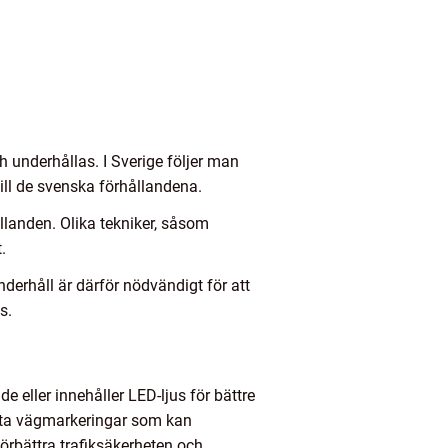
 underhållas. I Sverige följer man
ll de svenska förhållandena.
llanden. Olika tekniker, såsom
.
derhåll är därför nödvändigt för att
s.
 eller innehåller LED-ljus för bättre
enta vägmarkeringar som kan
rbättra trafiksäkerheten och