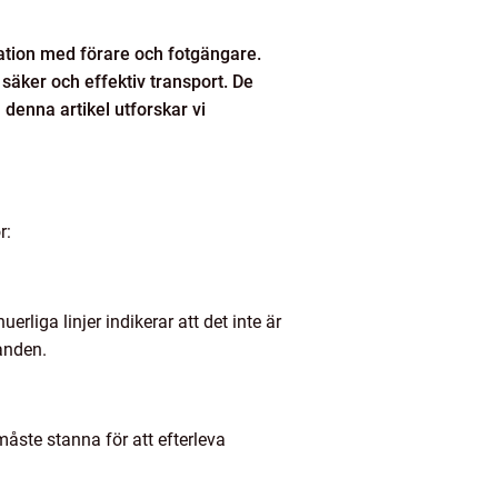
ation med förare och fotgängare.
 säker och effektiv transport. De
I denna artikel utforskar vi
r:
erliga linjer indikerar att det inte är
landen.
åste stanna för att efterleva