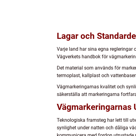
Lagar och Standarde
Varje land har sina egna regleringar
Vägverkets handbok för vägmarkering
Det material som används för markeri
termoplast, kallplast och vattenbase
Vägmarkeringarnas kvalitet och synli
säkerställa att markeringarna fortfa
Vägmarkeringarnas U
Teknologiska framsteg har lett till u
synlighet under natten och dåliga vä
kommunicera med fordon utrustade me