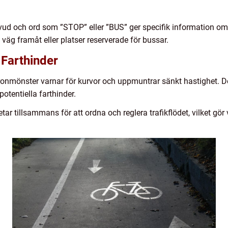
uvud och ord som ”STOP” eller ”BUS” ger specifik information om
 väg framåt eller platser reserverade för bussar.
 Farthinder
ronmönster varnar för kurvor och uppmuntrar sänkt hastighet. De
entiella farthinder.
tar tillsammans för att ordna och reglera trafikflödet, vilket gö