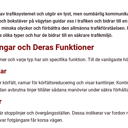
 av trafiksystemet och utgör en tyst, men oumbärlig kommunik
och bokstäver på vägytan guidar oss i trafiken och bidrar till en
et, minska olyckor och förbättra den allmänna trafikförståelsen. 
lika typer och hur de bidrar till en säkrare trafikmiljö.
ngar och Deras Funktioner
mer och varje typ har sin specifika funktion. Till de vanligaste hö
ar
örfält, varnar för körfältsreducering och visar kantlinjer. Kontinu
 medan avbrutna linjer tillåter sådana manövrar under säkra förhål
r
 stopplinjer och övergångsställen. Dessa indikerar var fordon m
t var fotgängare får korsa vägen.