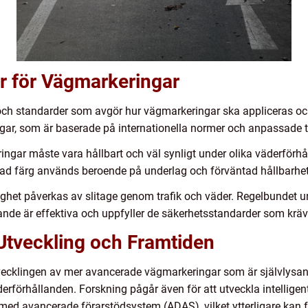
r för Vägmarkeringar
 och standarder som avgör hur vägmarkeringar ska appliceras och
ar, som är baserade på internationella normer och anpassade ti
ngar måste vara hållbart och väl synligt under olika väderförhå
rad färg används beroende på underlag och förväntad hållbarhet
ghet påverkas av slitage genom trafik och väder. Regelbundet un
rande är effektiva och uppfyller de säkerhetsstandarder som kräv
tveckling och Framtiden
tvecklingen av mer avancerade vägmarkeringar som är självlysande
derförhållanden. Forskning pågår även för att utveckla intellig
d avancerade förarstödsystem (ADAS), vilket ytterligare kan fö