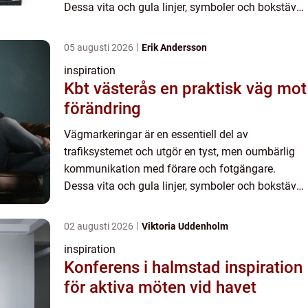
Dessa vita och gula linjer, symboler och bokstäver
på vägytan guidar oss i t...
05 augusti 2026
Erik Andersson
inspiration
Kbt västerås en praktisk väg mot
förändring
Vägmarkeringar är en essentiell del av
trafiksystemet och utgör en tyst, men oumbärlig
kommunikation med förare och fotgängare.
Dessa vita och gula linjer, symboler och bokstäver
på vägytan guidar oss i t...
02 augusti 2026
Viktoria Uddenholm
inspiration
Konferens i halmstad inspiration
för aktiva möten vid havet