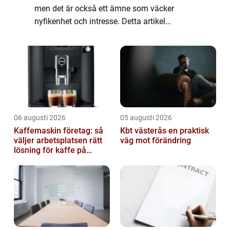
men det är också ett ämne som väcker
nyfikenhet och intresse. Detta artikel
kommer att ge en grundlig översikt över vad
det innebär att vara världens farligaste stad
...
06 augusti 2026
05 augusti 2026
Kaffemaskin företag: så
Kbt västerås en praktisk
väljer arbetsplatsen rätt
väg mot förändring
lösning för kaffe på
jobbet