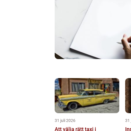
31 juli 2026
31 
Att välja rätt taxi i
In