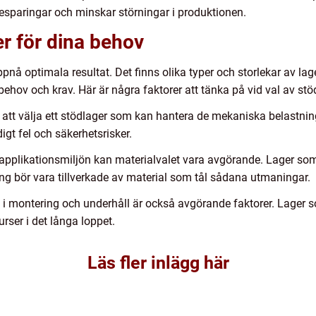
esparingar och minskar störningar i produktionen.
ger för dina behov
 uppnå optimala resultat. Det finns olika typer och storlekar av la
behov och krav. Här är några faktorer att tänka på vid val av stö
t att välja ett stödlager som kan hantera de mekaniska belastni
digt fel och säkerhetsrisker.
pplikationsmiljön kan materialvalet vara avgörande. Lager som 
ng bör vara tillverkade av material som tål sådana utmaningar.
i montering och underhåll är också avgörande faktorer. Lager so
rser i det långa loppet.
Läs fler inlägg här