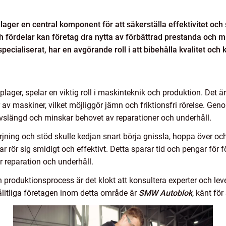
dlager en central komponent för att säkerställa effektivitet och
h fördelar kan företag dra nytta av förbättrad prestanda och m
ecialiserat, har en avgörande roll i att bibehålla kvalitet och ko
älplager, spelar en viktig roll i maskinteknik och produktion. Det 
r av maskiner, vilket möjliggör jämn och friktionsfri rörelse. Ge
ivslängd och minskar behovet av reparationer och underhåll.
rjning och stöd skulle kedjan snart börja gnissla, hoppa över oc
elar rör sig smidigt och effektivt. Detta sparar tid och pengar för
r reparation och underhåll.
din produktionsprocess är det klokt att konsultera experter och l
ålitliga företagen inom detta område är
SMW Autoblok
, känt för