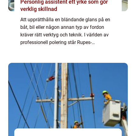
Personlig assistent ett yrke som gör
verklig skillnad
Att upprätthålla en bländande glans på en
båt, bil eller någon annan typ av fordon
kräver rätt verktyg och teknik. I världen av
professionell polering står Rupes-
polermaskiner som en symbol f&oum...