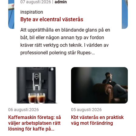
07 augusti 2026
admin
inspiration
Byte av elcentral västerås
Att upprätthålla en bländande glans på en
båt, bil eller någon annan typ av fordon
kräver rätt verktyg och teknik. I världen av
professionell polering står Rupes-
polermaskiner som en symbol f&oum...
06 augusti 2026
05 augusti 2026
Kaffemaskin företag: så
Kbt västerås en praktisk
väljer arbetsplatsen rätt
väg mot förändring
lösning för kaffe på
jobbet