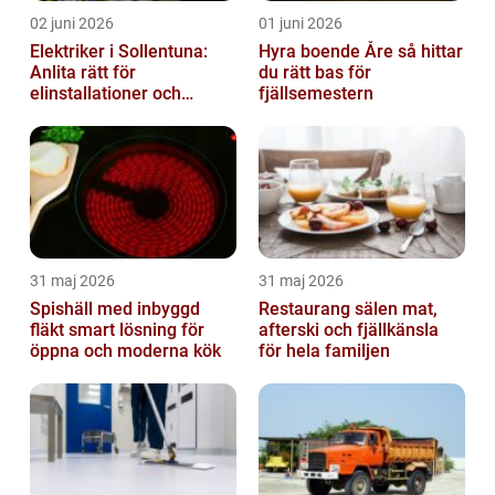
02 juni 2026
01 juni 2026
Elektriker i Sollentuna:
Hyra boende Åre så hittar
Anlita rätt för
du rätt bas för
elinstallationer och
fjällsemestern
elreparationer
31 maj 2026
31 maj 2026
Spishäll med inbyggd
Restaurang sälen mat,
fläkt smart lösning för
afterski och fjällkänsla
öppna och moderna kök
för hela familjen