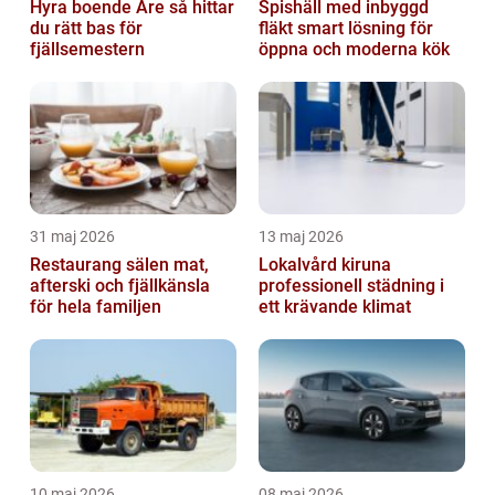
Hyra boende Åre så hittar
Spishäll med inbyggd
du rätt bas för
fläkt smart lösning för
fjällsemestern
öppna och moderna kök
31 maj 2026
13 maj 2026
Restaurang sälen mat,
Lokalvård kiruna
afterski och fjällkänsla
professionell städning i
för hela familjen
ett krävande klimat
10 maj 2026
08 maj 2026