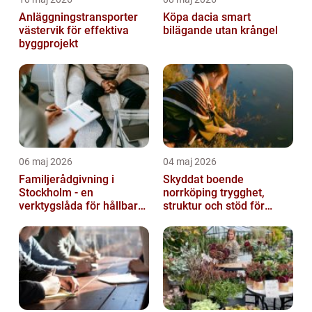
Anläggningstransporter
Köpa dacia smart
västervik för effektiva
bilägande utan krångel
byggprojekt
06 maj 2026
04 maj 2026
Familjerådgivning i
Skyddat boende
Stockholm - en
norrköping trygghet,
verktygslåda för hållbara
struktur och stöd för
relationer
kvinnor i utsatta
situationer