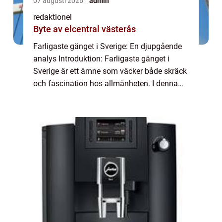
07 augusti 2026
admin
redaktionel
Byte av elcentral västerås
Farligaste gänget i Sverige: En djupgående
analys Introduktion: Farligaste gänget i
Sverige är ett ämne som väcker både skräck
och fascination hos allmänheten. I denna
artikel kommer vi att ge en övergripande,
grundlig översikt över farligaste gänget...