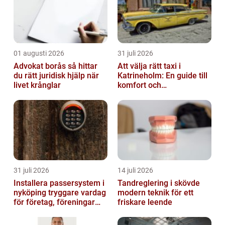
01 augusti 2026
31 juli 2026
Advokat borås så hittar
Att välja rätt taxi i
du rätt juridisk hjälp när
Katrineholm: En guide till
livet krånglar
komfort och
bekvämlighet
31 juli 2026
14 juli 2026
Installera passersystem i
Tandreglering i skövde
nyköping tryggare vardag
modern teknik för ett
för företag, föreningar
friskare leende
och boende