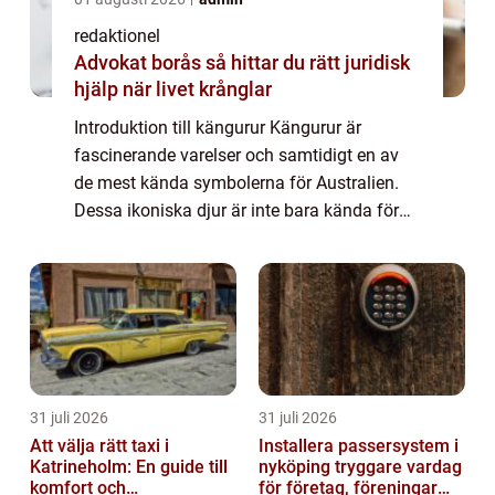
redaktionel
Advokat borås så hittar du rätt juridisk
hjälp när livet krånglar
Introduktion till kängurur Kängurur är
fascinerande varelser och samtidigt en av
de mest kända symbolerna för Australien.
Dessa ikoniska djur är inte bara kända för
sin karaktäristiska hoppning utan också för
sin unika biologi och livsstil. I denna a...
31 juli 2026
31 juli 2026
Att välja rätt taxi i
Installera passersystem i
Katrineholm: En guide till
nyköping tryggare vardag
komfort och
för företag, föreningar