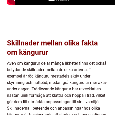
Skillnader mellan olika fakta
om kängurur
Även om kängurur delar många likheter finns det också
betydande skillnader mellan de olika arterna. Till
exempel är röd känguru mestadels aktiv under
skymning och nattetid, medan grå känguru är mer aktiv
under dagen. Trädlevande kängurur har utvecklat en
nästan unik förmåga att klättra och hoppa i träd, vilket
gör dem till utmärkta anpassningar till sin livsmiljö.
Skillnaderna i beteende och anpassningar hos olika
kängurur är fascinerande att studera och ger en djupare