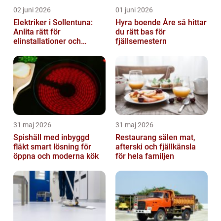
02 juni 2026
01 juni 2026
Elektriker i Sollentuna:
Hyra boende Åre så hittar
Anlita rätt för
du rätt bas för
elinstallationer och
fjällsemestern
elreparationer
31 maj 2026
31 maj 2026
Spishäll med inbyggd
Restaurang sälen mat,
fläkt smart lösning för
afterski och fjällkänsla
öppna och moderna kök
för hela familjen