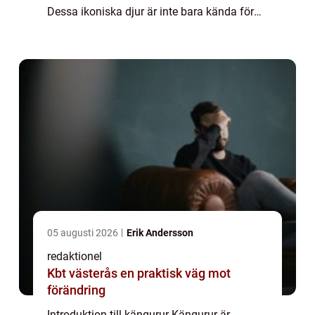
Dessa ikoniska djur är inte bara kända för
sin karaktäristiska hoppning utan också för
sin unika biologi och livsstil. I denna a...
05 augusti 2026
Erik Andersson
redaktionel
Kbt västerås en praktisk väg mot
förändring
Introduktion till kängurur Kängurur är