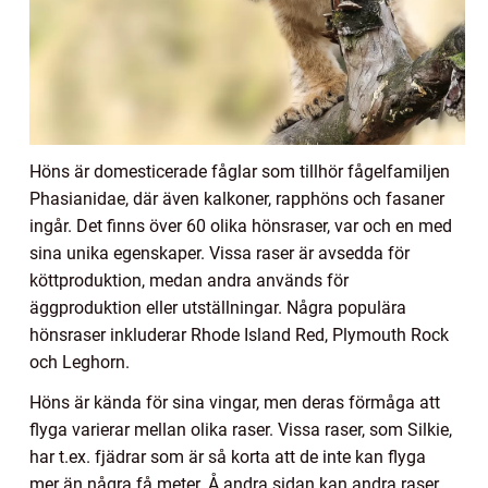
Höns är domesticerade fåglar som tillhör fågelfamiljen
Phasianidae, där även kalkoner, rapphöns och fasaner
ingår. Det finns över 60 olika hönsraser, var och en med
sina unika egenskaper. Vissa raser är avsedda för
köttproduktion, medan andra används för
äggproduktion eller utställningar. Några populära
hönsraser inkluderar Rhode Island Red, Plymouth Rock
och Leghorn.
Höns är kända för sina vingar, men deras förmåga att
flyga varierar mellan olika raser. Vissa raser, som Silkie,
har t.ex. fjädrar som är så korta att de inte kan flyga
mer än några få meter. Å andra sidan kan andra raser,