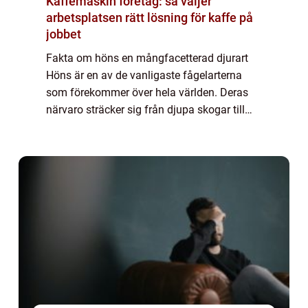
Kaffemaskin företag: så väljer
arbetsplatsen rätt lösning för kaffe på
jobbet
Fakta om höns en mångfacetterad djurart
Höns är en av de vanligaste fågelarterna
som förekommer över hela världen. Deras
närvaro sträcker sig från djupa skogar till
folks trädgårdar och har en stor betydelse
för både ekologin och människans livsstil....