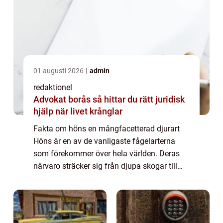
01 augusti 2026
admin
redaktionel
Advokat borås så hittar du rätt juridisk
hjälp när livet krånglar
Fakta om höns en mångfacetterad djurart
Höns är en av de vanligaste fågelarterna
som förekommer över hela världen. Deras
närvaro sträcker sig från djupa skogar till
folks trädgårdar och har en stor betydelse
för både ekologin och människans livsstil....