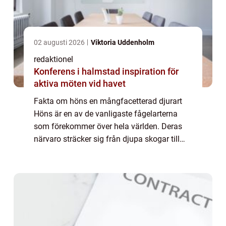
02 augusti 2026
Viktoria Uddenholm
redaktionel
Konferens i halmstad inspiration för
aktiva möten vid havet
Fakta om höns en mångfacetterad djurart
Höns är en av de vanligaste fågelarterna
som förekommer över hela världen. Deras
närvaro sträcker sig från djupa skogar till
folks trädgårdar och har en stor betydelse
för både ekologin och människans livsstil....