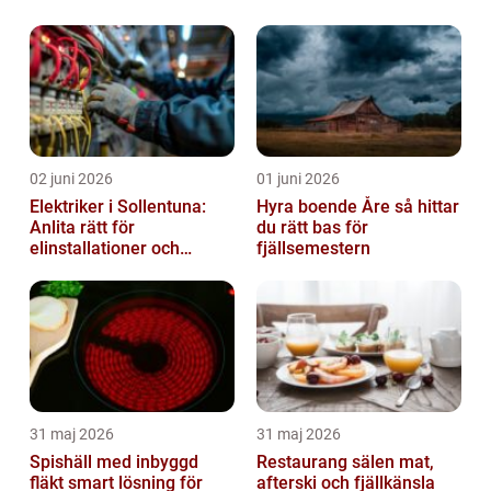
02 juni 2026
01 juni 2026
Elektriker i Sollentuna:
Hyra boende Åre så hittar
Anlita rätt för
du rätt bas för
elinstallationer och
fjällsemestern
elreparationer
31 maj 2026
31 maj 2026
Spishäll med inbyggd
Restaurang sälen mat,
fläkt smart lösning för
afterski och fjällkänsla