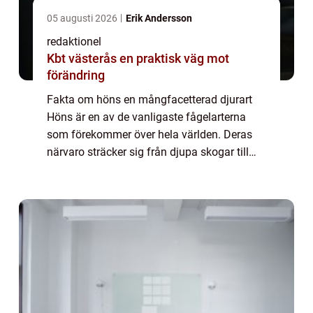
05 augusti 2026
Erik Andersson
redaktionel
Kbt västerås en praktisk väg mot
förändring
Fakta om höns en mångfacetterad djurart
Höns är en av de vanligaste fågelarterna
som förekommer över hela världen. Deras
närvaro sträcker sig från djupa skogar till
folks trädgårdar och har en stor betydelse
för både ekologin och människans livsstil....