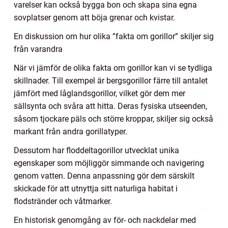
varelser kan också bygga bon och skapa sina egna
sovplatser genom att böja grenar och kvistar.
En diskussion om hur olika ”fakta om gorillor” skiljer sig
från varandra
När vi jämför de olika fakta om gorillor kan vi se tydliga
skillnader. Till exempel är bergsgorillor färre till antalet
jämfört med låglandsgorillor, vilket gör dem mer
sällsynta och svåra att hitta. Deras fysiska utseenden,
såsom tjockare päls och större kroppar, skiljer sig också
markant från andra gorillatyper.
Dessutom har floddeltagorillor utvecklat unika
egenskaper som möjliggör simmande och navigering
genom vatten. Denna anpassning gör dem särskilt
skickade för att utnyttja sitt naturliga habitat i
flodstränder och våtmarker.
En historisk genomgång av för- och nackdelar med