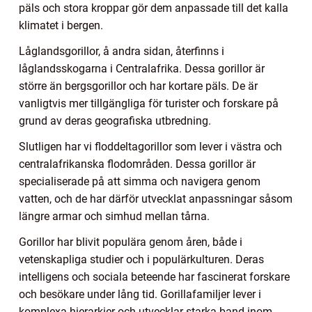
päls och stora kroppar gör dem anpassade till det kalla
klimatet i bergen.
Låglandsgorillor, å andra sidan, återfinns i
låglandsskogarna i Centralafrika. Dessa gorillor är
större än bergsgorillor och har kortare päls. De är
vanligtvis mer tillgängliga för turister och forskare på
grund av deras geografiska utbredning.
Slutligen har vi floddeltagorillor som lever i västra och
centralafrikanska flodområden. Dessa gorillor är
specialiserade på att simma och navigera genom
vatten, och de har därför utvecklat anpassningar såsom
längre armar och simhud mellan tårna.
Gorillor har blivit populära genom åren, både i
vetenskapliga studier och i populärkulturen. Deras
intelligens och sociala beteende har fascinerat forskare
och besökare under lång tid. Gorillafamiljer lever i
komplexa hierarkier och utvecklar starka band inom