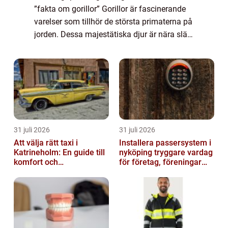
”fakta om gorillor” Gorillor är fascinerande
varelser som tillhör de största primaterna på
jorden. Dessa majestätiska djur är nära släkt
med människor och delar många likheter
med oss. I denna artik...
31 juli 2026
31 juli 2026
Att välja rätt taxi i
Installera passersystem i
Katrineholm: En guide till
nyköping tryggare vardag
komfort och
för företag, föreningar
bekvämlighet
och boende