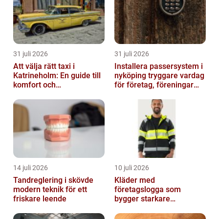
31 juli 2026
31 juli 2026
Att välja rätt taxi i
Installera passersystem i
Katrineholm: En guide till
nyköping tryggare vardag
komfort och
för företag, föreningar
bekvämlighet
och boende
14 juli 2026
10 juli 2026
Tandreglering i skövde
Kläder med
modern teknik för ett
företagslogga som
friskare leende
bygger starkare
varumärken