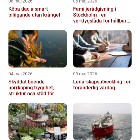
08 maj 2026
06 maj 2026
Köpa dacia smart
Familjerådgivning i
bilägande utan krångel
Stockholm - en
verktygslåda för hållbara
relationer
04 maj 2026
03 maj 2026
Skyddat boende
Ledarskapsutveckling i en
norrköping trygghet,
föränderlig vardag
struktur och stöd för
kvinnor i utsatta
situationer