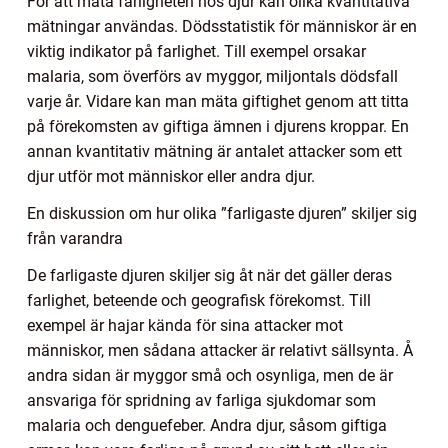
För att mäta farligheten hos djur kan olika kvantitativa
mätningar användas. Dödsstatistik för människor är en
viktig indikator på farlighet. Till exempel orsakar
malaria, som överförs av myggor, miljontals dödsfall
varje år. Vidare kan man mäta giftighet genom att titta
på förekomsten av giftiga ämnen i djurens kroppar. En
annan kvantitativ mätning är antalet attacker som ett
djur utför mot människor eller andra djur.
En diskussion om hur olika ”farligaste djuren” skiljer sig
från varandra
De farligaste djuren skiljer sig åt när det gäller deras
farlighet, beteende och geografisk förekomst. Till
exempel är hajar kända för sina attacker mot
människor, men sådana attacker är relativt sällsynta. Å
andra sidan är myggor små och osynliga, men de är
ansvariga för spridning av farliga sjukdomar som
malaria och denguefeber. Andra djur, såsom giftiga