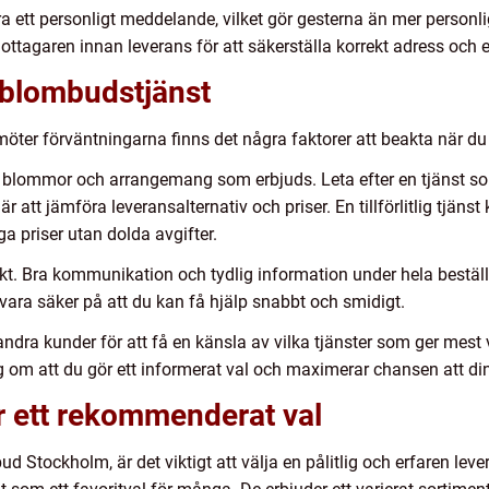
era ett personligt meddelande, vilket gör gesterna än mer person
mottagaren innan leverans för att säkerställa korrekt adress och 
tt blombudstjänst
möter förväntningarna finns det några faktorer att beakta när du
 blommor och arrangemang som erbjuds. Leta efter en tjänst som
r att jämföra leveransalternativ och priser. En tillförlitlig tjäns
a priser utan dolda avgifter.
kt. Bra kommunikation och tydlig information under hela bestäl
u vara säker på att du kan få hjälp snabbt och smidigt.
andra kunder för att få en känsla av vilka tjänster som ger mes
ig om att du gör ett informerat val och maximerar chansen att di
 ett rekommenderat val
ud Stockholm, är det viktigt att välja en pålitlig och erfaren le