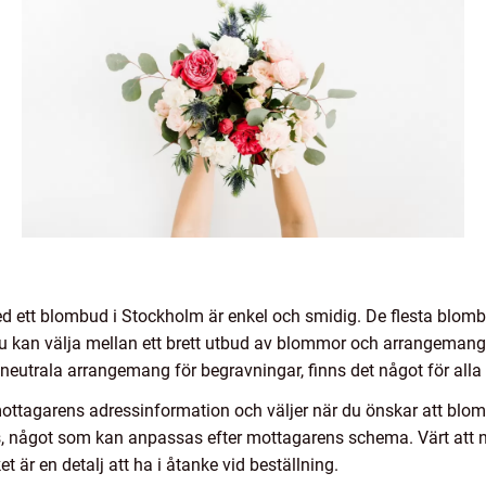
 ett blombud i Stockholm är enkel och smidig. De flesta blombu
u kan välja mellan ett brett utbud av blommor och arrangemang a
er neutrala arrangemang för begravningar, finns det något för alla
i mottagarens adressinformation och väljer när du önskar att bl
ans, något som kan anpassas efter mottagarens schema. Värt att 
t är en detalj att ha i åtanke vid beställning.