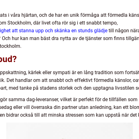
lats i våra hjärtan, och de har en unik förmåga att förmedla kän
om Stockholm, där livet ofta rör sig i ett snabbt tempo,
ghet att stanna upp och skänka en stunds glädje
till någon när
h hur kan man bäst dra nytta av de tjänster som finns tillgängl
Stockholm.
mbud?
skattning, kärlek eller sympati är en lång tradition som fortsät
etik. Det handlar om att snabbt och effektivt förmedla känslor, oa
bart, med tanke på stadens storlek och den upptagna livsstilen 
ör samma dag-leveranser, vilket är perfekt för de tillfällen som
edag eller vill överraska din partner utan anledning, kan ett bl
n bidrar också till att minska stressen som kan uppstå när det k