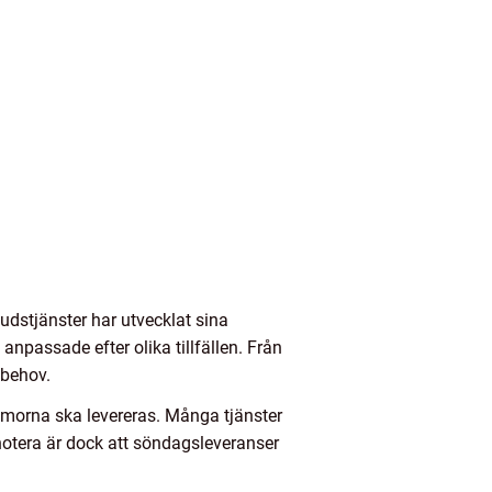
dstjänster har utvecklat sina
npassade efter olika tillfällen. Från
 behov.
ommorna ska levereras. Många tjänster
notera är dock att söndagsleveranser