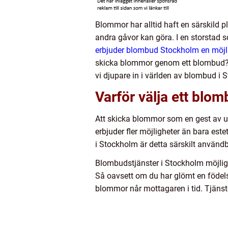
Blommor har alltid haft en särskild p
andra gåvor kan göra. I en storstad s
erbjuder blombud Stockholm en möjli
skicka blommor genom ett blombud? Oc
vi djupare in i världen av blombud i 
Varför välja ett blo
Att skicka blommor som en gest av upp
erbjuder fler möjligheter än bara est
i Stockholm är detta särskilt använd
Blombudstjänster i Stockholm möjligg
Så oavsett om du har glömt en födels
blommor når mottagaren i tid. Tjänste