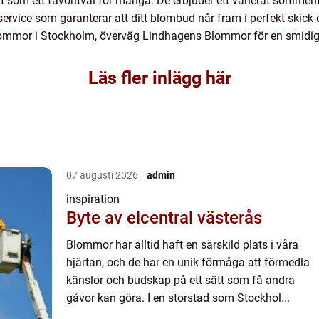
 som ett favoritval för många. De erbjuder ett varierat sortimen
vice som garanterar att ditt blombud når fram i perfekt skick o
mmor i Stockholm, överväg Lindhagens Blommor för en smidig och
Läs fler inlägg här
07 augusti 2026
admin
inspiration
Byte av elcentral västerås
Blommor har alltid haft en särskild plats i våra
hjärtan, och de har en unik förmåga att förmedla
känslor och budskap på ett sätt som få andra
gåvor kan göra. I en storstad som Stockhol...