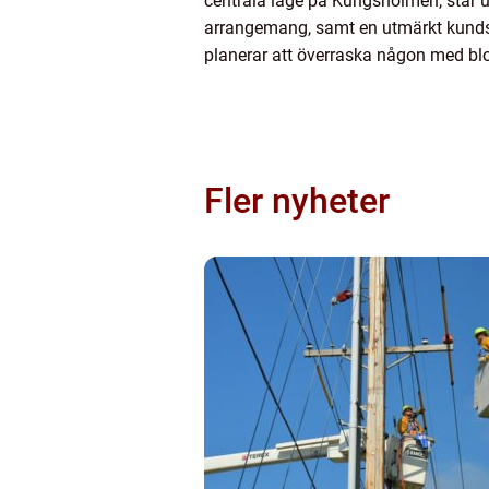
centrala läge på Kungsholmen, står ut
arrangemang, samt en utmärkt kundser
planerar att överraska någon med blo
Fler nyheter