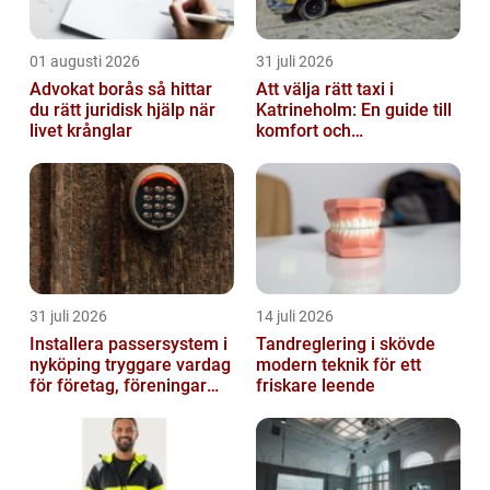
01 augusti 2026
31 juli 2026
Advokat borås så hittar
Att välja rätt taxi i
du rätt juridisk hjälp när
Katrineholm: En guide till
livet krånglar
komfort och
bekvämlighet
31 juli 2026
14 juli 2026
Installera passersystem i
Tandreglering i skövde
nyköping tryggare vardag
modern teknik för ett
för företag, föreningar
friskare leende
och boende