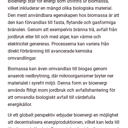
Bioenergi står för energi som utvinns ur biomassa,
vilket inkluderar en mängd olika biologiska material.
Den mest användbara egenskapen hos biomassa är att
den kan förvandlas till fasta, flytande och gasformiga
bränslen. Genom att exempelvis bränna trä, avfall från
jordbruk eller till och med alger, kan värme och
elektricitet genereras. Processerna kan variera från
direkt förbränning till avancerade kemiska
omvandlingar.
Biomassa kan även omvandlas till biogas genom
anaerob nedbrytning, där mikroorganismer bryter ner
materialet i syrefri miljö. Denna form av bioenergi
används flitigt inom jordbruk och avfallshantering för
att omvandla biologiskt avfall till värdefulla
energikällor.
Ur ett globalt perspektiv erbjuder bioenergi en möjlighet
att decentralisera energiproduktionen, vilket kan leda till