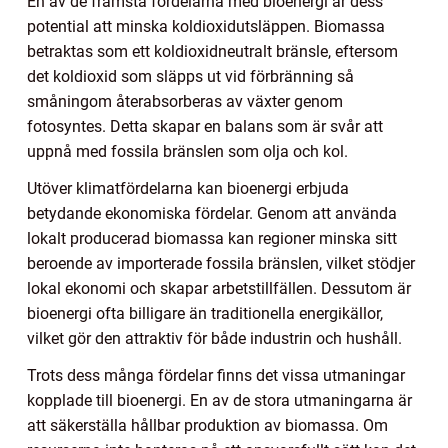
En av de främsta fördelarna med bioenergi är dess
potential att minska koldioxidutsläppen. Biomassa
betraktas som ett koldioxidneutralt bränsle, eftersom
det koldioxid som släpps ut vid förbränning så
småningom återabsorberas av växter genom
fotosyntes. Detta skapar en balans som är svår att
uppnå med fossila bränslen som olja och kol.
Utöver klimatfördelarna kan bioenergi erbjuda
betydande ekonomiska fördelar. Genom att använda
lokalt producerad biomassa kan regioner minska sitt
beroende av importerade fossila bränslen, vilket stödjer
lokal ekonomi och skapar arbetstillfällen. Dessutom är
bioenergi ofta billigare än traditionella energikällor,
vilket gör den attraktiv för både industrin och hushåll.
Trots dess många fördelar finns det vissa utmaningar
kopplade till bioenergi. En av de stora utmaningarna är
att säkerställa hållbar produktion av biomassa. Om