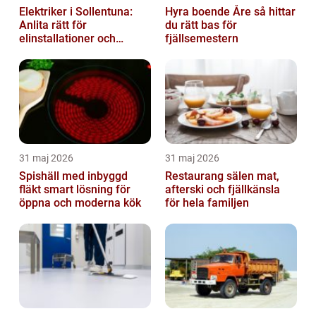
Elektriker i Sollentuna:
Hyra boende Åre så hittar
Anlita rätt för
du rätt bas för
elinstallationer och
fjällsemestern
elreparationer
31 maj 2026
31 maj 2026
Spishäll med inbyggd
Restaurang sälen mat,
fläkt smart lösning för
afterski och fjällkänsla
öppna och moderna kök
för hela familjen