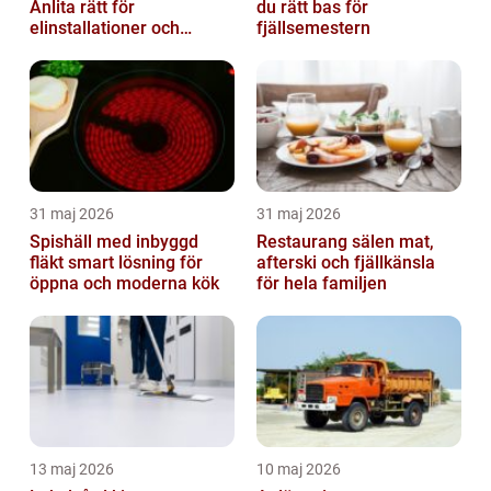
Anlita rätt för
du rätt bas för
elinstallationer och
fjällsemestern
elreparationer
31 maj 2026
31 maj 2026
Spishäll med inbyggd
Restaurang sälen mat,
fläkt smart lösning för
afterski och fjällkänsla
öppna och moderna kök
för hela familjen
13 maj 2026
10 maj 2026