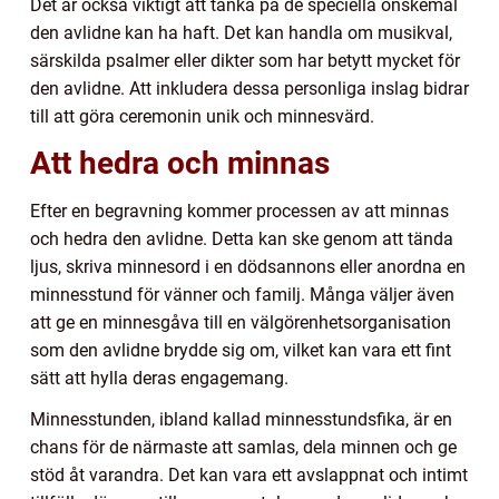
Det är också viktigt att tänka på de speciella önskemål
den avlidne kan ha haft. Det kan handla om musikval,
särskilda psalmer eller dikter som har betytt mycket för
den avlidne. Att inkludera dessa personliga inslag bidrar
till att göra ceremonin unik och minnesvärd.
Att hedra och minnas
Efter en begravning kommer processen av att minnas
och hedra den avlidne. Detta kan ske genom att tända
ljus, skriva minnesord i en dödsannons eller anordna en
minnesstund för vänner och familj. Många väljer även
att ge en minnesgåva till en välgörenhetsorganisation
som den avlidne brydde sig om, vilket kan vara ett fint
sätt att hylla deras engagemang.
Minnesstunden, ibland kallad minnesstundsfika, är en
chans för de närmaste att samlas, dela minnen och ge
stöd åt varandra. Det kan vara ett avslappnat och intimt