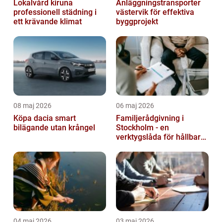
Lokalvård kiruna
Anläggningstransporter
professionell städning i
västervik för effektiva
ett krävande klimat
byggprojekt
08 maj 2026
06 maj 2026
Köpa dacia smart
Familjerådgivning i
bilägande utan krångel
Stockholm - en
verktygslåda för hållbara
relationer
04 maj 2026
03 maj 2026