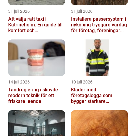
31 juli 2026
31 juli 2026
Att välja rätt taxi i
Installera passersystem i
Katrineholm: En guide till
nyköping tryggare vardag
komfort och
för företag, föreningar
bekvämlighet
och boende
14 juli 2026
10 juli 2026
Tandreglering i skövde
Kläder med
modern teknik för ett
företagslogga som
friskare leende
bygger starkare
varumärken