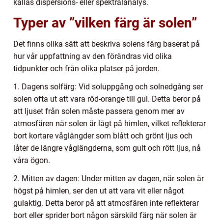
kallas dispersions- eller spektralanalys.
Typer av ”vilken färg är solen”
Det finns olika sätt att beskriva solens färg baserat på
hur vår uppfattning av den förändras vid olika
tidpunkter och från olika platser på jorden.
1. Dagens solfärg: Vid soluppgång och solnedgång ser
solen ofta ut att vara röd-orange till gul. Detta beror på
att ljuset från solen måste passera genom mer av
atmosfären när solen är lågt på himlen, vilket reflekterar
bort kortare våglängder som blått och grönt ljus och
låter de längre våglängderna, som gult och rött ljus, nå
våra ögon.
2. Mitten av dagen: Under mitten av dagen, när solen är
högst på himlen, ser den ut att vara vit eller något
gulaktig. Detta beror på att atmosfären inte reflekterar
bort eller sprider bort någon särskild färg när solen är