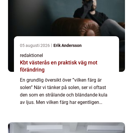
05 augusti 2026
Erik Andersson
redaktionel
Kbt västerås en praktisk väg mot
förändring
En grundlig översikt över ”vilken färg är
solen” När vi tänker på solen, ser vi oftast
den som en strålande och bländande kula
av ljus. Men vilken färg har egentligen
solen? För att förstå detta måste vi
undersöka den fysiska naturen hos ...