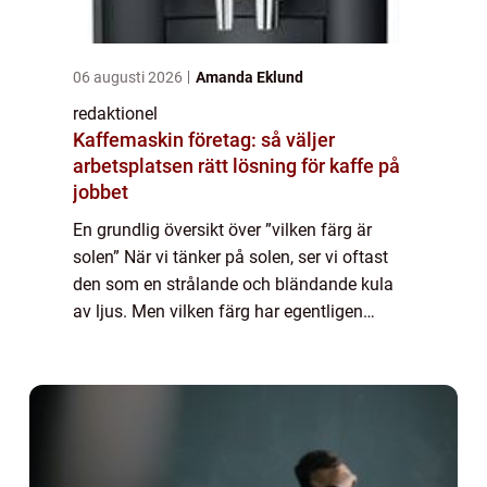
06 augusti 2026
Amanda Eklund
redaktionel
Kaffemaskin företag: så väljer
arbetsplatsen rätt lösning för kaffe på
jobbet
En grundlig översikt över ”vilken färg är
solen” När vi tänker på solen, ser vi oftast
den som en strålande och bländande kula
av ljus. Men vilken färg har egentligen
solen? För att förstå detta måste vi
undersöka den fysiska naturen hos ...