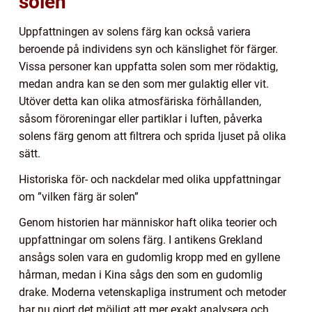
solen”
Uppfattningen av solens färg kan också variera
beroende på individens syn och känslighet för färger.
Vissa personer kan uppfatta solen som mer rödaktig,
medan andra kan se den som mer gulaktig eller vit.
Utöver detta kan olika atmosfäriska förhållanden,
såsom föroreningar eller partiklar i luften, påverka
solens färg genom att filtrera och sprida ljuset på olika
sätt.
Historiska för- och nackdelar med olika uppfattningar
om ”vilken färg är solen”
Genom historien har människor haft olika teorier och
uppfattningar om solens färg. I antikens Grekland
ansågs solen vara en gudomlig kropp med en gyllene
hårman, medan i Kina sågs den som en gudomlig
drake. Moderna vetenskapliga instrument och metoder
har nu gjort det möjligt att mer exakt analysera och