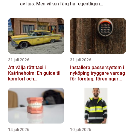
av ljus. Men vilken färg har egentligen
solen? För att förstå detta måste vi
undersöka den fysiska naturen hos ...
31 juli 2026
31 juli 2026
Att välja rätt taxi i
Installera passersystem i
Katrineholm: En guide till
nyköping tryggare vardag
komfort och
för företag, föreningar
bekvämlighet
och boende
14 juli 2026
10 juli 2026