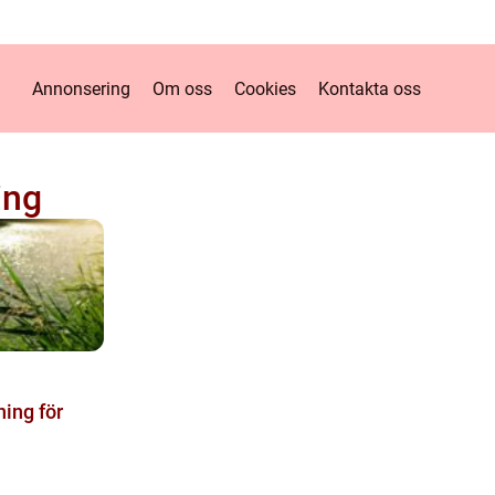
Annonsering
Om oss
Cookies
Kontakta oss
ing
ning för