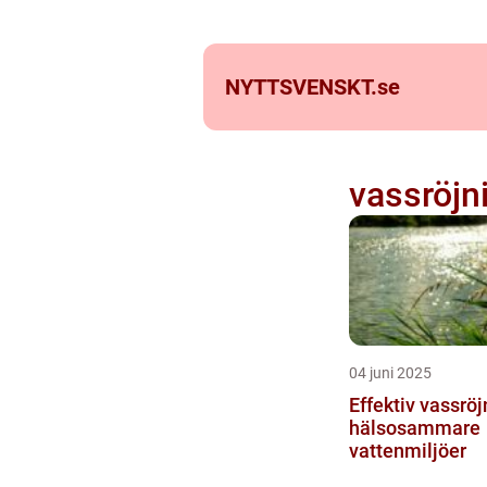
NYTTSVENSKT.
se
vassröjn
04 juni 2025
Effektiv vassröj
hälsosammare
vattenmiljöer