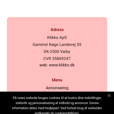
Adress
web:
www.klikko.dk
Menu
Annonsering
Om oss
På vores website bruges cookies til at huske dine indstillinger,
Cookies
statistik og personalisering af indhold og annoncer. Denne
information deles med tredjepart. Ved fortsat brug af websiden
Kontakta oss
godkender du cookiepolitikken.