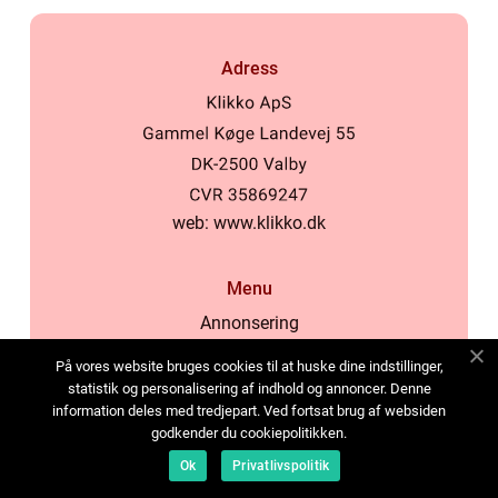
Adress
web:
www.klikko.dk
Menu
Annonsering
Om oss
På vores website bruges cookies til at huske dine indstillinger,
Cookies
statistik og personalisering af indhold og annoncer. Denne
information deles med tredjepart. Ved fortsat brug af websiden
Kontakta oss
godkender du cookiepolitikken.
Sitemap
Ok
Privatlivspolitik