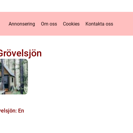
Annonsering
Om oss
Cookies
Kontakta oss
rövelsjön
elsjön: En