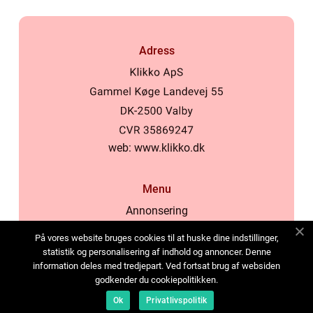
Adress
web:
www.klikko.dk
Menu
Annonsering
Om oss
På vores website bruges cookies til at huske dine indstillinger,
Cookies
statistik og personalisering af indhold og annoncer. Denne
information deles med tredjepart. Ved fortsat brug af websiden
Kontakta oss
godkender du cookiepolitikken.
Sitemap
Ok
Privatlivspolitik